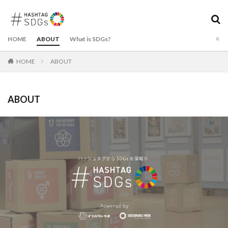
HOME
ABOUT
What is SDGs?
タグ
HOME
ABOUT
KAMADOKI SDGs Studios
芝浦工業大学びわこSDGsツアー
ABOUT
検索